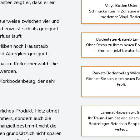
nten zeigt er, dass er ein
Vinyl-Boden Uster
Schmücken Sie Ihr Zuhause m
modernen Vinyl-Bode
alerweise zwischen vier und
 erweist sich als geeignet
fuss läuft.
Bodenleger-Betrieb Em
Ohne Stress zu Ihrem neuen B
 Milben noch Hausstaub
in Emmen - jetzt beraten l
nd Allergiker geeignet.
mat im Korkeichenwald. Die
 werden.
Parkett-Bodenbelag Wäde
Gönnen Sie sich einen neuen P
r Korkbodenbelag, der sehr
Profi.
ürliches Produkt. Holz atmet
Laminat Rapperswil 
mmers, sondern auch die
Ihr Traum-Laminat von einem 
Bodenleger-Betrieb in Rappe
nziell bestimmt nicht die
verlegt.
n grundsätzlich nicht sparen.