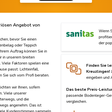
riösen Angebot von
Wenn Si
profiti
ichen, bevor Sie einen
der pop
denbelag oder Teppich
 Ihrem Auftrag können Sie in
r in unserem breiten
. Viele Faktoren spielen eine
Finden Sie le
se passt: Lichteinfall,
Kreuzlingen!
J
 Sie sich vom Profi beraten.
eingeben und 
chten wir Ihnen, sofern
Das beste Preis-Leistu
n. Viele unserer
passende Bodenleger-Gesc
nterwegs, und die
vergleichen.
hwegs angenehm. Das ist
e viele Kundenstimmen sammeln