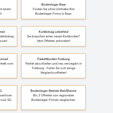
Bodenleger Baar
it einem
Finden Sie ohne Umtriebe Ihre
n!
Bodenleger-Firma in Baar.
men
Korkbelag Liebefeld
odenbelag
Sie brauchen einen neuen Korkboden?
assen!
Jetzt Offerten anfordern!
nswil
Parkettboden Freiburg
arkett vom
Parket abschleifen und neu versiegeln in
Freiburg - holen Sie sich einige
Vergleichsofferten!
SG
Bodenleger-Betrieb Biel/Bienne
seriösen
Bis 3 Offerten von regionalen
rswil SG
Bodenleger-Firmen vergleichen.