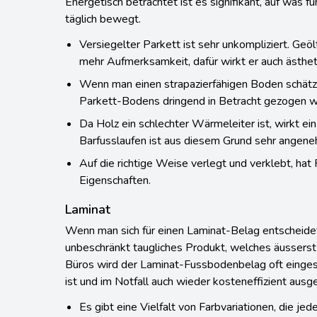
Energetisch betrachtet ist es signifikant, auf was f
täglich bewegt.
Versiegelter Parkett ist sehr unkompliziert. Geö
mehr Aufmerksamkeit, dafür wirkt er auch ästhet
Wenn man einen strapazierfähigen Boden schätzt
Parkett-Bodens dringend in Betracht gezogen 
Da Holz ein schlechter Wärmeleiter ist, wirkt ei
Barfusslaufen ist aus diesem Grund sehr angene
Auf die richtige Weise verlegt und verklebt, ha
Eigenschaften.
Laminat
Wenn man sich für einen Laminat-Belag entscheidet
unbeschränkt taugliches Produkt, welches äusserst l
Büros wird der Laminat-Fussbodenbelag oft eingeset
ist und im Notfall auch wieder kosteneffizient aus
Es gibt eine Vielfalt von Farbvariationen, die jed