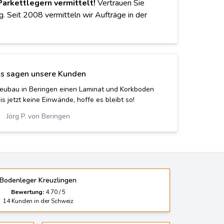
Parkettlegern vermittelt!
Vertrauen Sie
g. Seit 2008 vermitteln wir Aufträge in der
s sagen unsere Kunden
inen Parkett, nun haben wir einen Korkboden. Wir
n nie mehr hergeben! Vielen Dank.
Ilona B. von Oberkirch LU
Bodenleger Kreuzlingen
Bewertung:
4.70
/
5
14
Kunden in der Schweiz