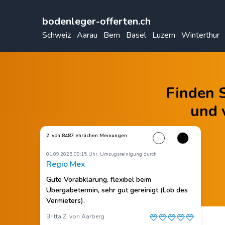
bodenleger-offerten.ch
Schweiz
Aarau
Bern
Basel
Luzern
Winterthur
Finden S
und 
2. von 8487 ehrlichen Meinungen
01.09.2025 09:15 Uhr, Umzugsreinigung durch
Regio Mex
Gute Vorabklärung, flexibel beim
Übergabetermin, sehr gut gereinigt (Lob des
Vermieters).
Britta Z. von Aarberg