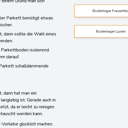
ür einem Grund man sich
Bodenleger Frauenfel
lter Parkett benötigt etwas
ischer.
Bodenleger Luzern
, dann sollte die Wahl eines
werden.
n Parkettboden isolierend.
hm darauf.
t Parkett schalldämmende
, dann hat man ein
anglebig ist. Gerade auch in
zt, da er leicht zu reinigen
getauscht werden kann.
e Vorliebe glücklich machen.