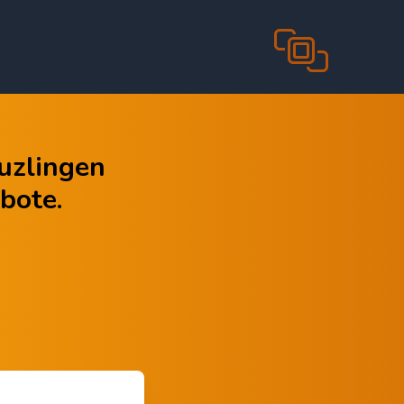
euzlingen
bote.