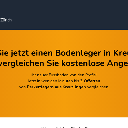
Zürich
ie jetzt einen Bodenleger in Kr
vergleichen Sie kostenlose Ange
Ihr neuer Fussboden von den Profis!
Jetzt in wenigen Minuten bis
3 Offerten
von
Parkettlegern aus Kreuzlingen
vergleichen.