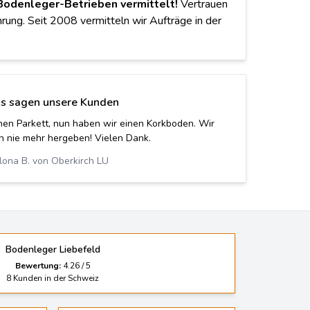
Bodenleger-Betrieben vermittelt!
Vertrauen
hrung. Seit 2008 vermitteln wir Aufträge in der
s sagen unsere Kunden
ei verlegt. Vielen Dank für die prompte Erledigung!
Albert P. von Mönchaltorf
Bodenleger Liebefeld
Bewertung:
4.26
/
5
8
Kunden in der Schweiz
allen
Korkfussboden Aarau