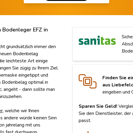
n Bodenleger EFZ in
Siche
Absch
cht grundsätzlich immer den
Boden
 neuen Bodenbelag
ie leichteste Art einige
gen Sie zügig zu Ihrem Ziel.
abemaske eingetippt und
Finden Sie ei
 Bodenbelag optimal in
aus Liebefeld
. angeht - dann sollte man
eingeben und O
inzuziehen.
Sparen Sie Geld!
Verglei
er
, welche wir Ihnen
Sie den Dienstleister, der
es andere würde keinen Sinn
passt.
on jahrelang mit uns
lls fast durchwegs