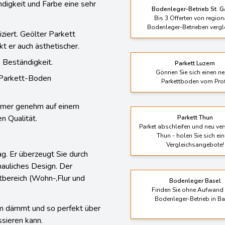
Bis 3 Offerten von region
Bodenleger-Betrieben vergl
ziert. Geölter Parkett
t er auch ästhetischer.
 Beständigkeit.
Parkett Luzern
Gönnen Sie sich einen n
t Parkett-Boden
Parkettboden vom Prof
immer genehm auf einem
 Qualität.
Parkett Thun
Parket abschleifen und neu ver
Thun - holen Sie sich ein
Vergleichsangebote!
ag. Er überzeugt Sie durch
hauliches Design. Der
tbereich (Wohn-,Flur und
Bodenleger Basel
Finden Sie ohne Aufwand 
Bodenleger-Betrieb in Ba
um dämmt und so perfekt über
sieren kann.