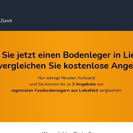
Zürich
Sie jetzt einen Bodenleger in L
vergleichen Sie kostenlose Ange
Nur wenige Minuten Aufwand
und Sie können bis zu
3 Angebote
von
regionalen Fussbodenlegern aus Liebefeld
vergleichen.