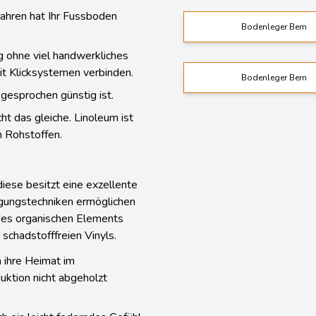
 Jahren hat Ihr Fussboden
Bodenleger Bern
ng ohne viel handwerkliches
it Klicksystemen verbinden.
Bodenleger Bern
gesprochen günstig ist.
ht das gleiche. Linoleum ist
n Rohstoffen.
ese besitzt eine exzellente
ungstechniken ermöglichen
es organischen Elements
 schadstofffreien Vinyls.
 ihre Heimat im
ktion nicht abgeholzt
ch ein leicht federndes Gefühl