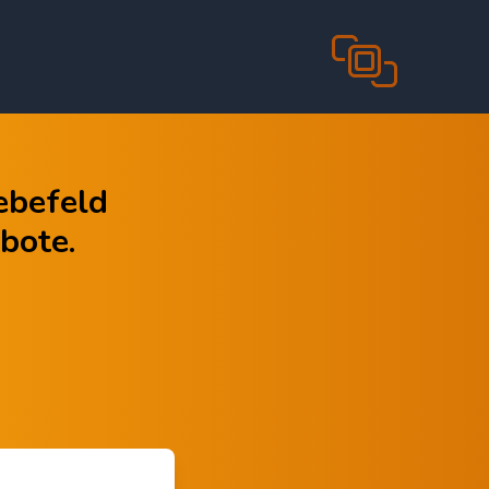
iebefeld
bote.