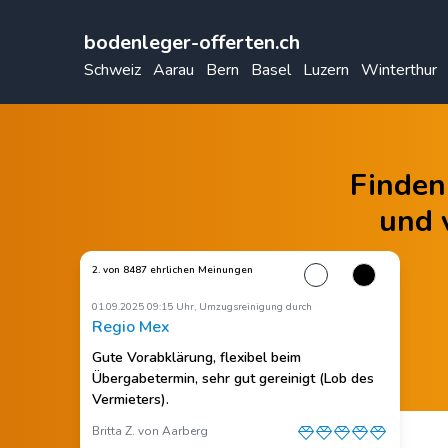
bodenleger-offerten.ch
Schweiz
Aarau
Bern
Basel
Luzern
Winterthur
Finden 
und 
2. von 8487 ehrlichen Meinungen
01.09.2025 09:15 Uhr, Umzugsreinigung durch
Regio Mex
Gute Vorabklärung, flexibel beim
Übergabetermin, sehr gut gereinigt (Lob des
Vermieters).
Britta Z. von Aarberg