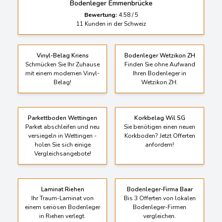
Bodenleger Emmenbrücke
Bewertung:
4.58
/
5
11
Kunden in der Schweiz
Vinyl-Belag Kriens
Bodenleger Wetzikon ZH
Schmücken Sie Ihr Zuhause
Finden Sie ohne Aufwand
mit einem modernen Vinyl-
Ihren Bodenleger in
Belag!
Wetzikon ZH.
Parkettboden Wettingen
Korkbelag Wil SG
Parket abschleifen und neu
Sie benötigen einen neuen
versiegeln in Wettingen -
Korkboden? Jetzt Offerten
holen Sie sich einige
anfordern!
Vergleichsangebote!
Laminat Riehen
Bodenleger-Firma Baar
Ihr Traum-Laminat von
Bis 3 Offerten von lokalen
einem seriösen Bodenleger
Bodenleger-Firmen
in Riehen verlegt.
vergleichen.