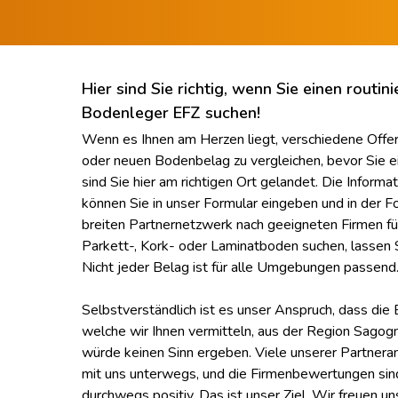
Hier sind Sie richtig, wenn Sie einen routin
Bodenleger EFZ suchen!
Wenn es Ihnen am Herzen liegt, verschiedene Offer
oder neuen Bodenbelag zu vergleichen, bevor Sie e
sind Sie hier am richtigen Ort gelandet. Die Informa
können Sie in unser Formular eingeben und in der F
breiten Partnernetzwerk nach geeigneten Firmen für
Parkett-, Kork- oder Laminatboden suchen, lassen S
Nicht jeder Belag ist für alle Umgebungen passend
Selbstverständlich ist es unser Anspruch, dass di
welche wir Ihnen vermitteln, aus der Region Sago
würde keinen Sinn ergeben. Viele unserer Partneran
mit uns unterwegs, und die Firmenbewertungen sin
durchwegs positiv. Das ist unser Ziel. Wir freuen un