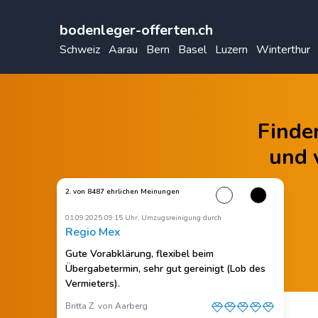
bodenleger-offerten.ch
Schweiz
Aarau
Bern
Basel
Luzern
Winterthur
Finde
und 
2. von 8487 ehrlichen Meinungen
01.09.2025 09:15 Uhr, Umzugsreinigung durch
Regio Mex
Gute Vorabklärung, flexibel beim
Übergabetermin, sehr gut gereinigt (Lob des
Vermieters).
Britta Z. von Aarberg