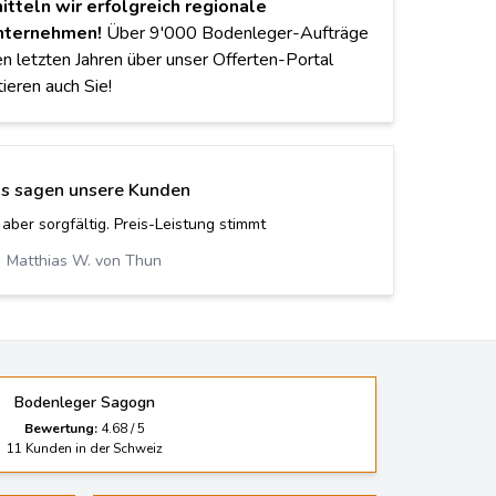
itteln wir erfolgreich regionale
nternehmen!
Über 9'000 Bodenleger-Aufträge
en letzten Jahren über unser Offerten-Portal
tieren auch Sie!
s sagen unsere Kunden
inen Parkett, nun haben wir einen Korkboden. Wir
n nie mehr hergeben! Vielen Dank.
Ilona B. von Oberkirch LU
Bodenleger Sagogn
Bewertung:
4.68
/
5
11
Kunden in der Schweiz