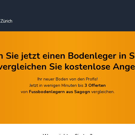
Zürich
n Sie jetzt einen Bodenleger in 
vergleichen Sie kostenlose Ange
Ihr neuer Boden von den Profis!
Jetzt in wenigen Minuten bis
3 Offerten
von
Fussbodenlegern aus Sagogn
vergleichen.