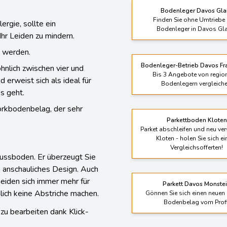
e Aussehen von Holz bis
Bodenleger Davos Glar
Finden Sie ohne Umtriebe 
ergie, sollte ein
Bodenleger in Davos Gla
hr Leiden zu mindern.
t werden.
Bodenleger-Betrieb Davos Fr
hnlich zwischen vier und
Bis 3 Angebote von regio
erweist sich als ideal für
Bodenlegern vergleiche
s geht.
Korkbodenbelag, der sehr
Parkettboden Kloten
Parket abschleifen und neu ver
Kloten - holen Sie sich ei
Vergleichsofferten!
Fussboden. Er überzeugt Sie
h anschauliches Design. Auch
heiden sich immer mehr für
Parkett Davos Monste
ich keine Abstriche machen.
Gönnen Sie sich einen neuen 
Bodenbelag vom Profi
zu bearbeiten dank Klick-