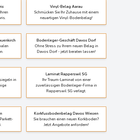
is
Vinyl-Belag Aarau
Ihren
Schmücken Sie Ihr Zuhause mit einem
ris.
neuartigen Vinyl-Bodenbelag!
auenkirch
Bodenleger-Geschäft Davos Dorf
nalen
Ohne Stress zu Ihrem neuen Belag in
n.
Davos Dorf - jetzt beraten lassen!
Laminat Rapperswil SG
siegeln in
Ihr Traum-Laminat von einer
nige
zuverlässigen Bodenleger-Firma in
Rapperswil SG verlegt.
in
Korkfussbodenbelag Davos Wiesen
Parkett-
Sie brauchen einen neuen Korkboden?
.
Jetzt Angebote anfordern!