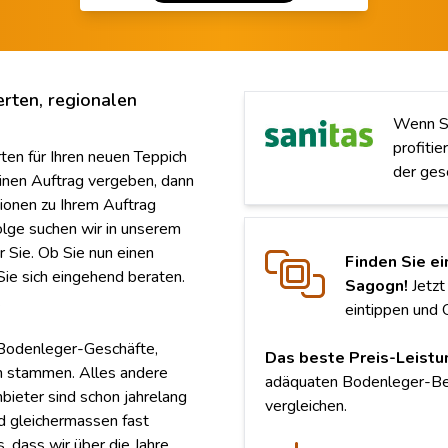
ierten, regionalen
Wenn Si
profiti
ten für Ihren neuen Teppich
der ges
inen Auftrag vergeben, dann
tionen zu Ihrem Auftrag
olge suchen wir in unserem
 Sie. Ob Sie nun einen
Finden Sie ei
ie sich eingehend beraten.
Sagogn!
Jetzt
.
eintippen und 
e Bodenleger-Geschäfte,
Das beste Preis-Leistu
gn stammen. Alles andere
adäquaten Bodenleger-Bet
bieter sind schon jahrelang
vergleichen.
d gleichermassen fast
s, dass wir über die Jahre