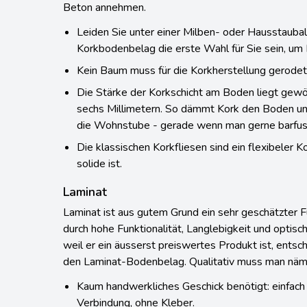
Designfussbodenbelag kann Kork jedes gewünscht
Beton annehmen.
Leiden Sie unter einer Milben- oder Hausstauball
Korkbodenbelag die erste Wahl für Sie sein, um I
Kein Baum muss für die Korkherstellung gerode
Die Stärke der Korkschicht am Boden liegt gewö
sechs Millimetern. So dämmt Kork den Boden und 
die Wohnstube - gerade wenn man gerne barfus
Die klassischen Korkfliesen sind ein flexibeler 
solide ist.
Laminat
Laminat ist aus gutem Grund ein sehr geschätzter 
durch hohe Funktionalität, Langlebigkeit und optisc
weil er ein äusserst preiswertes Produkt ist, entsc
den Laminat-Bodenbelag. Qualitativ muss man näml
Kaum handwerkliches Geschick benötigt: einfach 