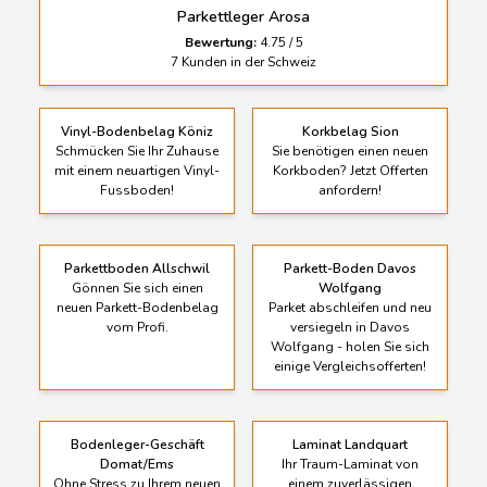
Parkettleger Arosa
Bewertung:
4.75
/
5
7
Kunden in der Schweiz
Vinyl-Bodenbelag Köniz
Korkbelag Sion
Schmücken Sie Ihr Zuhause
Sie benötigen einen neuen
mit einem neuartigen Vinyl-
Korkboden? Jetzt Offerten
Fussboden!
anfordern!
Parkettboden Allschwil
Parkett-Boden Davos
Gönnen Sie sich einen
Wolfgang
neuen Parkett-Bodenbelag
Parket abschleifen und neu
vom Profi.
versiegeln in Davos
Wolfgang - holen Sie sich
einige Vergleichsofferten!
Bodenleger-Geschäft
Laminat Landquart
Domat/Ems
Ihr Traum-Laminat von
Ohne Stress zu Ihrem neuen
einem zuverlässigen