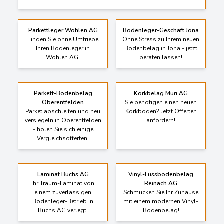
Parkettleger Wohlen AG
Bodenleger-Geschäft Jona
Finden Sie ohne Umtriebe
Ohne Stress zu Ihrem neuen
Ihren Bodenleger in
Bodenbelag in Jona - jetzt
Wohlen AG.
beraten lassen!
Parkett-Bodenbelag
Korkbelag Muri AG
Oberentfelden
Sie benötigen einen neuen
Parket abschleifen und neu
Korkboden? Jetzt Offerten
versiegeln in Oberentfelden
anfordern!
- holen Sie sich einige
Vergleichsofferten!
Laminat Buchs AG
Vinyl-Fussbodenbelag
Ihr Traum-Laminat von
Reinach AG
einem zuverlässigen
Schmücken Sie Ihr Zuhause
Bodenleger-Betrieb in
mit einem modernen Vinyl-
Buchs AG verlegt.
Bodenbelag!